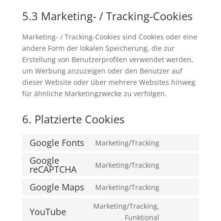
5.3 Marketing- / Tracking-Cookies
Marketing- / Tracking-Cookies sind Cookies oder eine
andere Form der lokalen Speicherung, die zur
Erstellung von Benutzerprofilen verwendet werden,
um Werbung anzuzeigen oder den Benutzer auf
dieser Website oder über mehrere Websites hinweg
für ähnliche Marketingzwecke zu verfolgen.
6. Platzierte Cookies
Google Fonts
Marketing/Tracking
Consent
Google
to
Marketing/Tracking
reCAPTCHA
Consent
service
to
google-
Google Maps
Marketing/Tracking
Consent
service
fonts
to
google-
Marketing/Tracking,
YouTube
service
recaptcha
Consent
Funktional