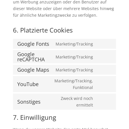
um Werbung anzuzeigen oder den Benutzer auf
dieser Website oder über mehrere Websites hinweg
für ähnliche Marketingzwecke zu verfolgen.
6. Platzierte Cookies
Google Fonts
Marketing/Tracking
Consent
Google
to
Marketing/Tracking
reCAPTCHA
Consent
service
to
google-
Google Maps
Marketing/Tracking
Consent
service
fonts
to
google-
Marketing/Tracking,
YouTube
service
recaptcha
Consent
Funktional
google-
to
Zweck wird noch
maps
service
Sonstiges
Consent
ermittelt
youtube
to
7. Einwilligung
service
sonstiges